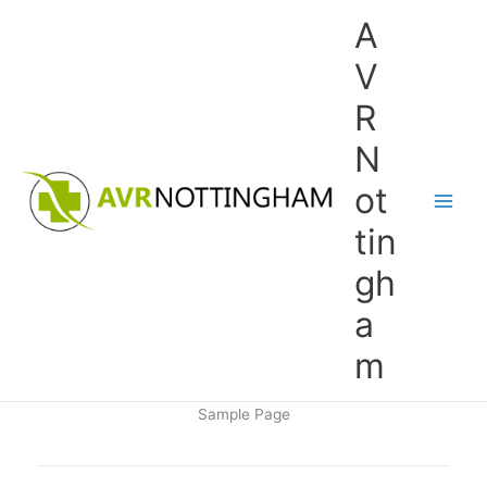
Skip
A
to
content
V
R
N
ot
tin
gh
a
m
Sample Page