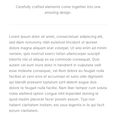
Carefully crafted elements come together into one
amazing design.
Lorem ipsum dolor sit amet, consectetuer adipiscing elit,
sed diam nonummy nibh euismod tincidunt ut laoreet
dolore magna aliquam erat volutpat. Ut wisi enim ad minim
veniam, quis nostrud exerci tation ullamcorper suscipit
lobortis nisl ut aliquip ex ea commodo consequat. Duis
autem vel eum iriure dolor in hendrerit in vulputate velit
esse molestie consequat, vel illum dolore eu feugiat nulla
facilisis at vero eros et accumsan et iusto odio dignissim
qui blandit praesent luptatum zzril delenit augue duis
dolore te feugait nulla facilisi. Nam liber tempor cum soluta
nobis eleifend option congue nihil imperdiet doming id
quod mazim placerat facer possim assum. Typi non
habent claritatem insitam; est usus legentis in iis qui facit
eorum claritatem.