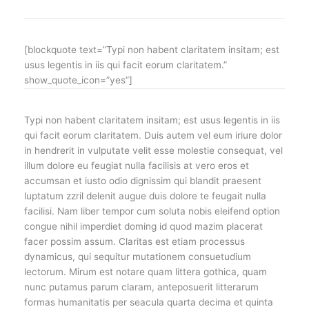
[blockquote text=”Typi non habent claritatem insitam; est
usus legentis in iis qui facit eorum claritatem.”
show_quote_icon=”yes”]
Typi non habent claritatem insitam; est usus legentis in iis
qui facit eorum claritatem. Duis autem vel eum iriure dolor
in hendrerit in vulputate velit esse molestie consequat, vel
illum dolore eu feugiat nulla facilisis at vero eros et
accumsan et iusto odio dignissim qui blandit praesent
luptatum zzril delenit augue duis dolore te feugait nulla
facilisi. Nam liber tempor cum soluta nobis eleifend option
congue nihil imperdiet doming id quod mazim placerat
facer possim assum. Claritas est etiam processus
dynamicus, qui sequitur mutationem consuetudium
lectorum. Mirum est notare quam littera gothica, quam
nunc putamus parum claram, anteposuerit litterarum
formas humanitatis per seacula quarta decima et quinta