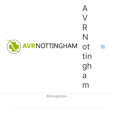
Skip
A
to
content
V
R
N
ot
tin
gh
a
m
Blockquotes