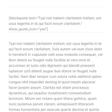
[blockquote text=”Typi non habent claritatem insitam; est
usus legentis in iis qui facit eorum claritatem.”
show_quote_icon=”yes”]
Typi non habent claritatem insitam; est usus legentis in iis
qui facit eorum claritatem. Duis autem vel eum iriure dolor
in hendrerit in vulputate velit esse molestie consequat, vel
illum dolore eu feugiat nulla facilisis at vero eros et
accumsan et iusto odio dignissim qui blandit praesent
luptatum zzril delenit augue duis dolore te feugait nulla
facilisi. Nam liber tempor cum soluta nobis eleifend option
congue nihil imperdiet doming id quod mazim placerat
facer possim assum. Claritas est etiam processus
dynamicus, qui sequitur mutationem consuetudium
lectorum. Mirum est notare quam littera gothica, quam
nunc putamus parum claram, anteposuerit litterarum
formas humanitatis per seacula quarta decima et quinta