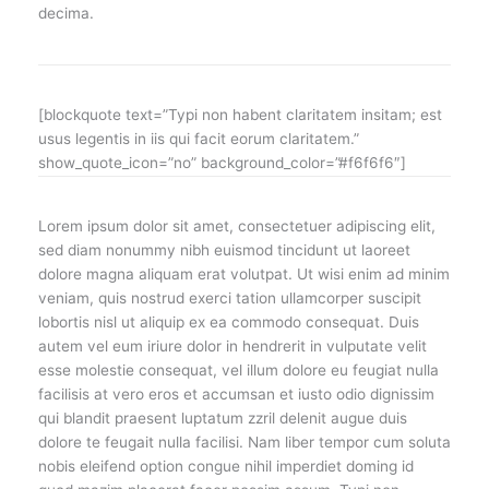
decima.
[blockquote text=”Typi non habent claritatem insitam; est
usus legentis in iis qui facit eorum claritatem.”
show_quote_icon=”no” background_color=”#f6f6f6″]
Lorem ipsum dolor sit amet, consectetuer adipiscing elit,
sed diam nonummy nibh euismod tincidunt ut laoreet
dolore magna aliquam erat volutpat. Ut wisi enim ad minim
veniam, quis nostrud exerci tation ullamcorper suscipit
lobortis nisl ut aliquip ex ea commodo consequat. Duis
autem vel eum iriure dolor in hendrerit in vulputate velit
esse molestie consequat, vel illum dolore eu feugiat nulla
facilisis at vero eros et accumsan et iusto odio dignissim
qui blandit praesent luptatum zzril delenit augue duis
dolore te feugait nulla facilisi. Nam liber tempor cum soluta
nobis eleifend option congue nihil imperdiet doming id