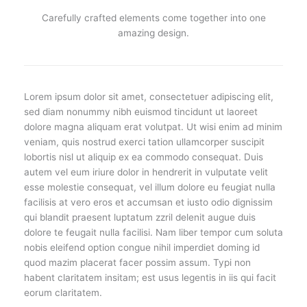
Carefully crafted elements come together into one
amazing design.
Lorem ipsum dolor sit amet, consectetuer adipiscing elit,
sed diam nonummy nibh euismod tincidunt ut laoreet
dolore magna aliquam erat volutpat. Ut wisi enim ad minim
veniam, quis nostrud exerci tation ullamcorper suscipit
lobortis nisl ut aliquip ex ea commodo consequat. Duis
autem vel eum iriure dolor in hendrerit in vulputate velit
esse molestie consequat, vel illum dolore eu feugiat nulla
facilisis at vero eros et accumsan et iusto odio dignissim
qui blandit praesent luptatum zzril delenit augue duis
dolore te feugait nulla facilisi. Nam liber tempor cum soluta
nobis eleifend option congue nihil imperdiet doming id
quod mazim placerat facer possim assum. Typi non
habent claritatem insitam; est usus legentis in iis qui facit
eorum claritatem.